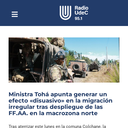
Saltar
al
contenido
Toggle
Escuchar Radio UdeC
Navigation
en vivo
Quiénes Somos
Programación
Podcast
Noticias
Reportajes
Ministra Tohá apunta generar un
Columnas
efecto «disuasivo» en la migración
irregular tras despliegue de las
Música Clásica
FF.AA. en la macrozona norte
Especiales
Tras aterrizar este lunes en la comuna Colchane, la