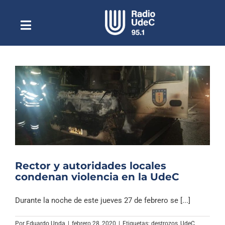
Saltar
al
contenido
Toggle
Escuchar Radio UdeC
Navigation
en vivo
Quiénes Somos
Programación
Podcast
Noticias
Reportajes
Rector y autoridades locales
Columnas
condenan violencia en la UdeC
Música Clásica
Durante la noche de este jueves 27 de febrero se [...]
Especiales
Por
Eduardo Unda
|
febrero 28, 2020
|
Etiquetas:
destrozos
,
UdeC