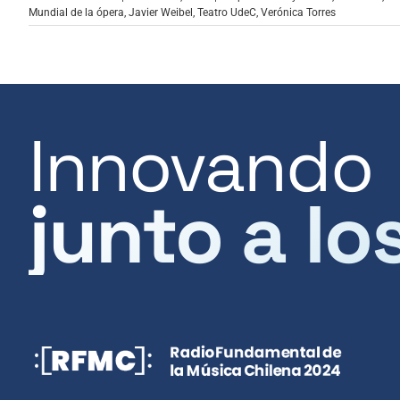
Mundial de la ópera
,
Javier Weibel
,
Teatro UdeC
,
Verónica Torres
Innovando
junto a lo