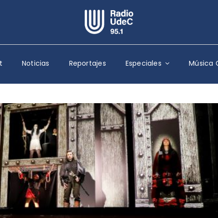
Escuchar Radio UdeC
en vivo
t
Noticias
Reportajes
Especiales
Música 
Quiénes Somos
Programación
Podcast
Noticias
Reportajes
Columnas
Música Clásica
Especiales