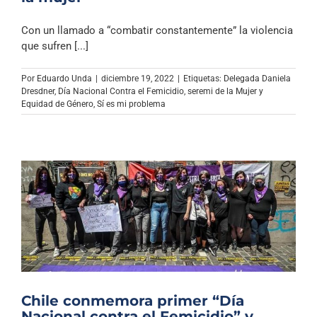
Con un llamado a “combatir constantemente” la violencia
que sufren [...]
Por
Eduardo Unda
|
diciembre 19, 2022
|
Etiquetas:
Delegada Daniela
Dresdner
,
Día Nacional Contra el Femicidio
,
seremi de la Mujer y
Equidad de Género
,
Sí es mi problema
Chile conmemora primer “Día
Nacional contra el Femicidio” y