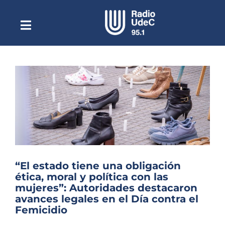
Saltar
al
contenido
Toggle
Escuchar Radio UdeC
Navigation
en vivo
Quiénes Somos
Programación
Podcast
Noticias
Reportajes
“El estado tiene una obligación
Columnas
ética, moral y política con las
mujeres”: Autoridades destacaron
Música Clásica
avances legales en el Día contra el
Femicidio
Especiales