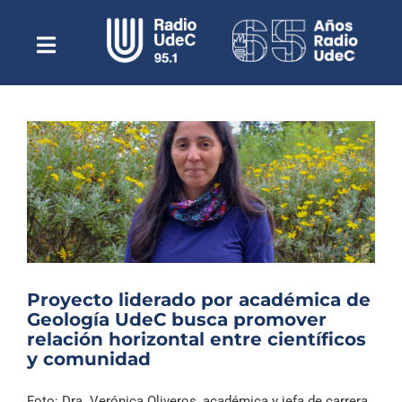
Saltar
al
contenido
Toggle
Escuchar Radio UdeC
Navigation
en vivo
Quiénes Somos
Programación
Podcast
Noticias
Reportajes
Proyecto liderado por académica de
Columnas
Geología UdeC busca promover
relación horizontal entre científicos
Música Clásica
y comunidad
Especiales
Foto: Dra. Verónica Oliveros, académica y jefa de carrera