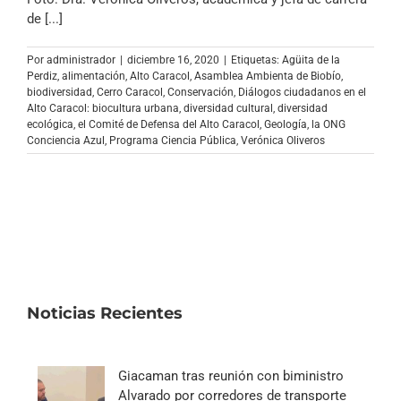
Archivo Sonoro
de [...]
Por
administrador
|
diciembre 16, 2020
|
Etiquetas:
Agüita de la
Perdiz
,
alimentación
,
Alto Caracol
,
Asamblea Ambienta de Biobío
,
biodiversidad
,
Cerro Caracol
,
Conservación
,
Diálogos ciudadanos en el
Alto Caracol: biocultura urbana
,
diversidad cultural
,
diversidad
ecológica
,
el Comité de Defensa del Alto Caracol
,
Geología
,
la ONG
Conciencia Azul
,
Programa Ciencia Pública
,
Verónica Oliveros
Noticias Recientes
Giacaman tras reunión con biministro
Alvarado por corredores de transporte