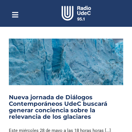
Saltar
al
contenido
Toggle
Escuchar Radio UdeC
Navigation
en vivo
Quiénes Somos
Programación
Podcast
Noticias
Reportajes
Nueva jornada de Diálogos
Columnas
Contemporáneos UdeC buscará
generar conciencia sobre la
Música Clásica
relevancia de los glaciares
Especiales
Este miércoles 28 de mayo a las 18 horas horas [...]