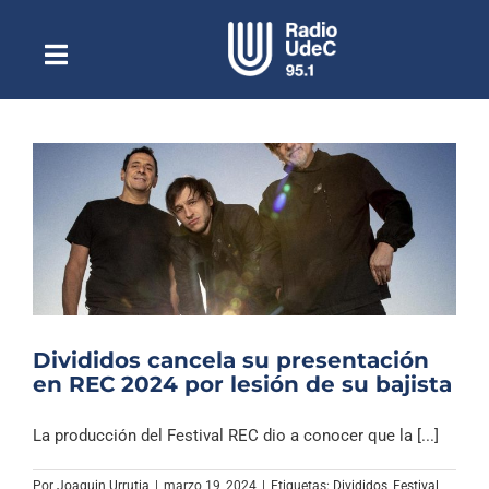
Saltar
al
contenido
Toggle
Escuchar Radio UdeC
Navigation
en vivo
Quiénes Somos
Programación
Podcast
Noticias
Reportajes
Divididos cancela su presentación
Columnas
en REC 2024 por lesión de su bajista
Música Clásica
La producción del Festival REC dio a conocer que la [...]
Especiales
Por
Joaquin Urrutia
|
marzo 19, 2024
|
Etiquetas:
Divididos
,
Festival