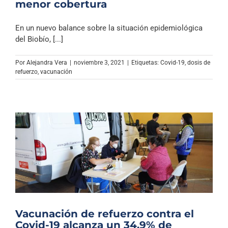
menor cobertura
En un nuevo balance sobre la situación epidemiológica
del Biobío, [...]
Por
Alejandra Vera
|
noviembre 3, 2021
|
Etiquetas:
Covid-19
,
dosis de
refuerzo
,
vacunación
Vacunación de refuerzo contra el
Covid-19 alcanza un 34,9% de