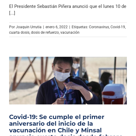
El Presidente Sebastián Piñera anunció que el lunes 10 de
[...]
Por
Joaquin Urrutia
|
enero 6, 2022
|
Etiquetas:
Coronavirus
,
Covid-19
,
cuarta dosis
,
dosis de refuerzo
,
vacunación
Covid-19: Se cumple el primer
aniversario del inicio de la
vacunación en Chile y Minsal