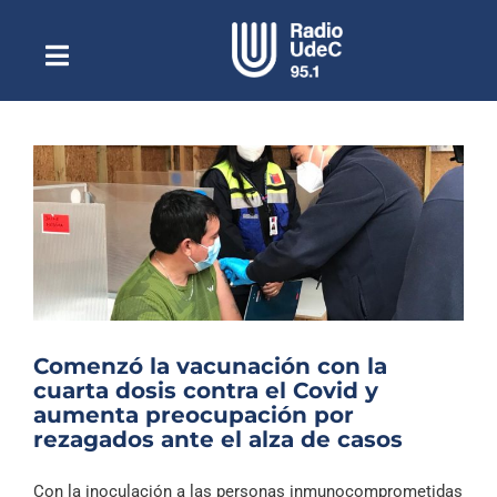
Saltar
al
contenido
Toggle
Escuchar Radio UdeC
Navigation
en vivo
Quiénes Somos
Programación
Podcast
Noticias
Reportajes
Comenzó la vacunación con la
Columnas
cuarta dosis contra el Covid y
aumenta preocupación por
Música Clásica
rezagados ante el alza de casos
Especiales
Con la inoculación a las personas inmunocomprometidas