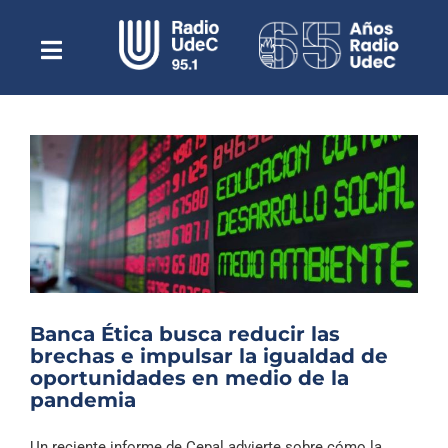
Saltar
al
contenido
Toggle
Escuchar Radio UdeC
Navigation
en vivo
Quiénes Somos
Programación
Podcast
Noticias
Reportajes
Banca Ética busca reducir las
Columnas
brechas e impulsar la igualdad de
oportunidades en medio de la
Música Clásica
pandemia
Especiales
Un reciente informe de Cepal advierte sobre cómo la