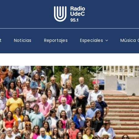
Escuchar Radio UdeC
en vivo
t
Noticias
Reportajes
Especiales
Música 
Quiénes Somos
Programación
Podcast
Noticias
Reportajes
Columnas
Música Clásica
Especiales