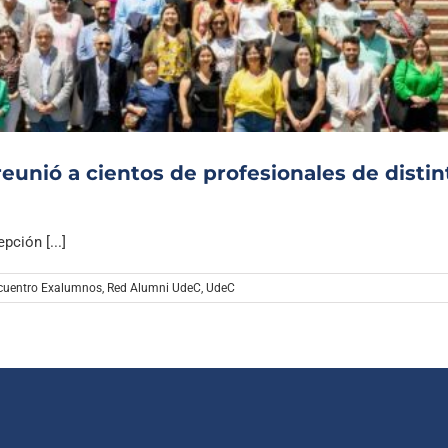
Archivo Sonoro
unió a cientos de profesionales de distin
ción [...]
cuentro Exalumnos
,
Red Alumni UdeC
,
UdeC