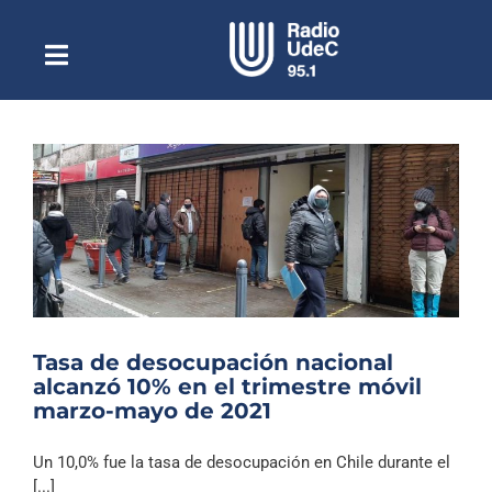
Saltar
al
contenido
Toggle
Escuchar Radio UdeC
Navigation
en vivo
Quiénes Somos
Programación
Podcast
Noticias
Reportajes
Tasa de desocupación nacional
Columnas
alcanzó 10% en el trimestre móvil
marzo-mayo de 2021
Música Clásica
Especiales
Un 10,0% fue la tasa de desocupación en Chile durante el
[...]