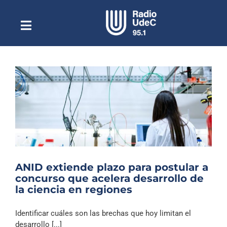
Saltar
al
contenido
Toggle
Escuchar Radio UdeC
Navigation
en vivo
Quiénes Somos
Programación
Podcast
Noticias
Reportajes
ANID extiende plazo para postular a
Columnas
concurso que acelera desarrollo de
la ciencia en regiones
Música Clásica
Especiales
Identificar cuáles son las brechas que hoy limitan el
desarrollo [...]