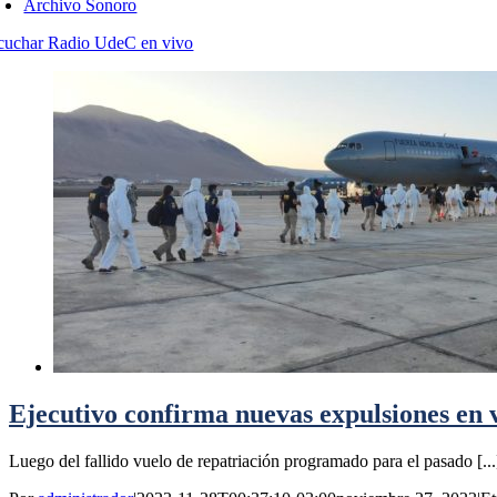
Archivo Sonoro
cuchar Radio UdeC en vivo
Ejecutivo confirma nuevas expulsiones en v
Luego del fallido vuelo de repatriación programado para el pasado [...