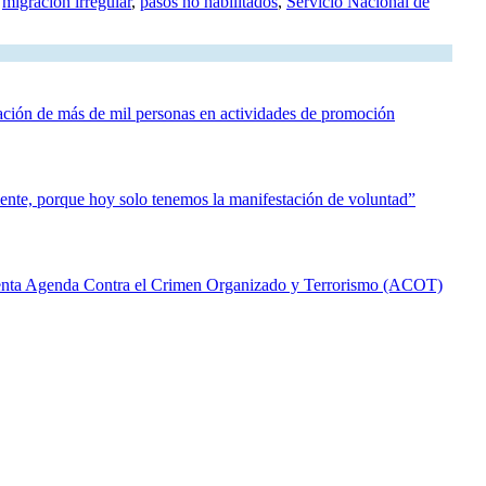
,
migración irregular
,
pasos no habilitados
,
Servicio Nacional de
ación de más de mil personas en actividades de promoción
ente, porque hoy solo tenemos la manifestación de voluntad”
senta Agenda Contra el Crimen Organizado y Terrorismo (ACOT)