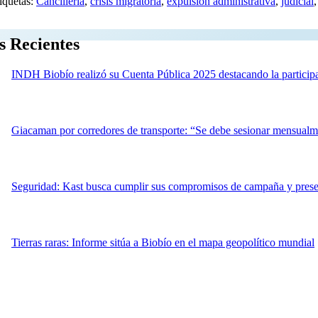
iquetas:
Cancillería
,
crisis migratoria
,
expulsión administrativa
,
judicial
s Recientes
INDH Biobío realizó su Cuenta Pública 2025 destacando la particip
Giacaman por corredores de transporte: “Se debe sesionar mensualm
Seguridad: Kast busca cumplir sus compromisos de campaña y pre
Tierras raras: Informe sitúa a Biobío en el mapa geopolítico mundial