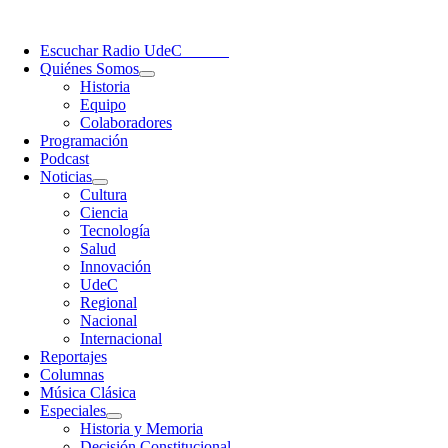
Saltar
oggle
al
avigation
Escuchar Radio UdeC
en vivo
contenido
Quiénes Somos
Historia
Equipo
Colaboradores
Programación
Podcast
Noticias
Cultura
Ciencia
Tecnología
Salud
Innovación
UdeC
Regional
Nacional
Internacional
Reportajes
Columnas
Música Clásica
Especiales
Historia y Memoria
Decisión Constitucional