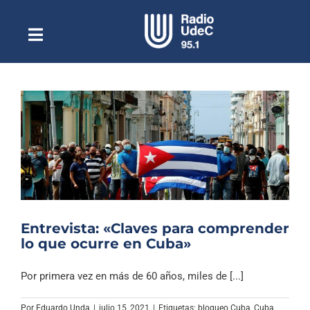
Saltar
al
contenido
Toggle
Escuchar Radio UdeC
Navigation
en vivo
Quiénes Somos
Programación
Podcast
Noticias
Reportajes
Entrevista: «Claves para comprender
Columnas
lo que ocurre en Cuba»
Música Clásica
Por primera vez en más de 60 años, miles de [...]
Especiales
Por
Eduardo Unda
|
julio 15, 2021
|
Etiquetas:
bloqueo Cuba
,
Cuba
,