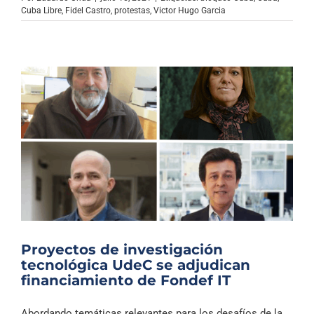
Archivo Sonoro
Cuba Libre
,
Fidel Castro
,
protestas
,
Victor Hugo Garcia
Proyectos de investigación
tecnológica UdeC se adjudican
financiamiento de Fondef IT
Abordando temáticas relevantes para los desafíos de la