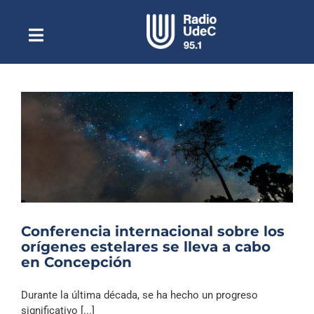
Saltar
al
contenido
Toggle
Escuchar Radio UdeC
Navigation
en vivo
Quiénes Somos
Programación
Podcast
Noticias
Reportajes
Conferencia internacional sobre los
Columnas
orígenes estelares se lleva a cabo
en Concepción
Música Clásica
Especiales
Durante la última década, se ha hecho un progreso
significativo [...]