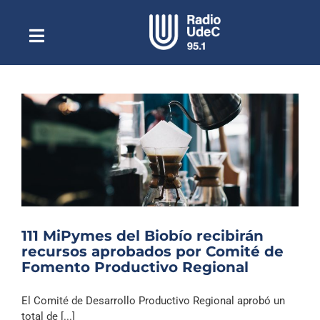
Saltar
al
contenido
Toggle
Escuchar Radio UdeC
Navigation
en vivo
Quiénes Somos
Programación
Podcast
Noticias
Reportajes
111 MiPymes del Biobío recibirán
Columnas
recursos aprobados por Comité de
Fomento Productivo Regional
Música Clásica
Especiales
El Comité de Desarrollo Productivo Regional aprobó un
total de [...]