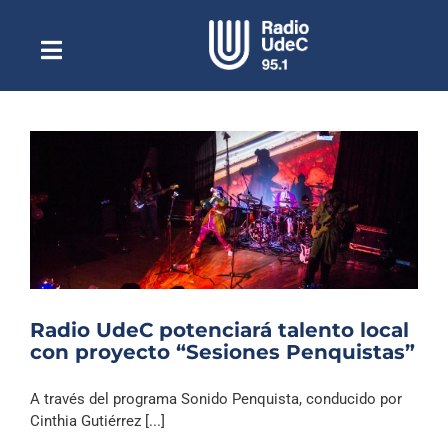
Saltar
al
contenido
Toggle
Escuchar Radio UdeC
Navigation
en vivo
Quiénes Somos
Programación
Podcast
Noticias
Reportajes
Radio UdeC potenciará talento local
Columnas
con proyecto “Sesiones Penquistas”
Música Clásica
A través del programa Sonido Penquista, conducido por
Especiales
Cinthia Gutiérrez [...]