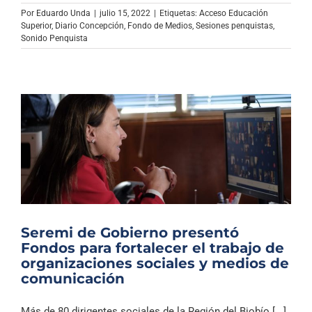
Archivo Sonoro
Por
Eduardo Unda
|
julio 15, 2022
|
Etiquetas:
Acceso Educación
Superior
,
Diario Concepción
,
Fondo de Medios
,
Sesiones penquistas
,
Sonido Penquista
Seremi de Gobierno presentó
Fondos para fortalecer el trabajo de
organizaciones sociales y medios de
comunicación
Más de 80 dirigentes sociales de la Región del Biobío [...]