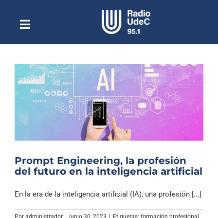
Saltar
al
contenido
Toggle
Escuchar Radio UdeC
Navigation
en vivo
Quiénes Somos
Programación
Podcast
Noticias
Reportajes
Prompt Engineering, la profesión
Columnas
del futuro en la inteligencia artificial
Música Clásica
En la era de la inteligencia artificial (IA), una profesión [...]
Especiales
Por
administrador
|
junio 30, 2023
|
Etiquetas:
formación profesional
,