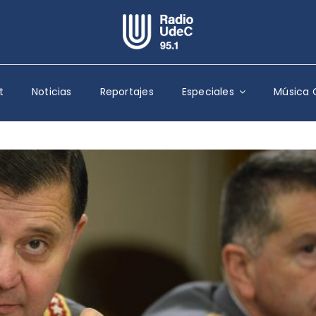
Escuchar Radio UdeC
en vivo
t
Noticias
Reportajes
Especiales
Música 
Quiénes Somos
Programación
Podcast
Noticias
Reportajes
Columnas
Música Clásica
Especiales