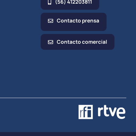
(56) 412203811
Contacto prensa
Contacto comercial