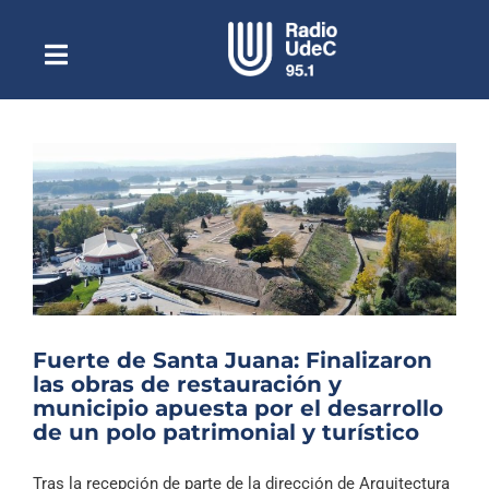
Saltar
al
contenido
Toggle
Escuchar Radio UdeC
Navigation
en vivo
Quiénes Somos
Programación
Podcast
Noticias
Reportajes
Fuerte de Santa Juana: Finalizaron
Columnas
las obras de restauración y
municipio apuesta por el desarrollo
Música Clásica
de un polo patrimonial y turístico
Especiales
Tras la recepción de parte de la dirección de Arquitectura