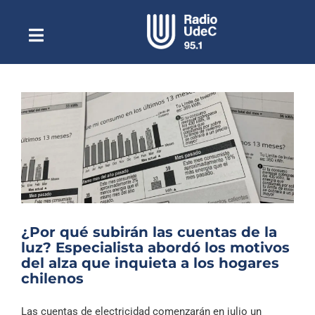
Saltar
al
contenido
Toggle
Escuchar Radio UdeC
Navigation
en vivo
Quiénes Somos
Programación
Podcast
Noticias
Reportajes
¿Por qué subirán las cuentas de la
Columnas
luz? Especialista abordó los motivos
del alza que inquieta a los hogares
Música Clásica
chilenos
Especiales
Las cuentas de electricidad comenzarán en julio un