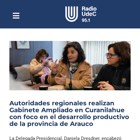
Saltar
al
contenido
Toggle
Escuchar Radio UdeC
Navigation
en vivo
Quiénes Somos
Programación
Podcast
Noticias
Reportajes
Autoridades regionales realizan
Columnas
Gabinete Ampliado en Curanilahue
con foco en el desarrollo productivo
Música Clásica
de la provincia de Arauco
Especiales
La Delegada Presidencial, Daniela Dresdner, encabezó