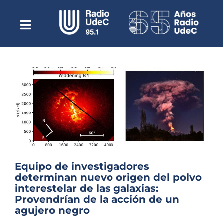
Saltar
al
contenido
Toggle
Escuchar Radio UdeC
Navigation
en vivo
Quiénes Somos
Programación
Podcast
Noticias
Reportajes
Equipo de investigadores
Columnas
determinan nuevo origen del polvo
interestelar de las galaxias:
Música Clásica
Provendrían de la acción de un
Especiales
agujero negro