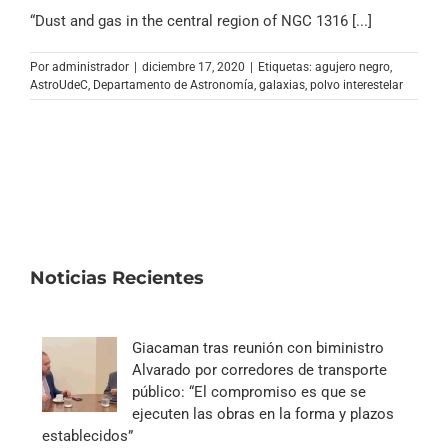
Archivo Sonoro
“Dust and gas in the central region of NGC 1316 [...]
Por
administrador
|
diciembre 17, 2020
|
Etiquetas:
agujero negro
,
AstroUdeC
,
Departamento de Astronomía
,
galaxias
,
polvo interestelar
Noticias Recientes
Giacaman tras reunión con biministro
Alvarado por corredores de transporte
público: “El compromiso es que se
ejecuten las obras en la forma y plazos
establecidos”