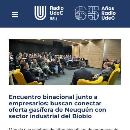
Saltar
al
contenido
Toggle
Escuchar Radio UdeC
Navigation
en vivo
Quiénes Somos
Programación
Podcast
Noticias
Reportajes
Encuentro binacional junto a
Columnas
empresarios: buscan conectar
oferta gasífera de Neuquén con
Música Clásica
sector industrial del Biobío
Especiales
Más de una veintena de altos ejecutivos de empresas de