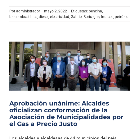
Por
administrador
|
mayo 2, 2022
|
Etiquetas:
bencina
,
biocombustibles
,
diésel
,
electricidad
,
Gabriel Boric
,
gas
,
Imacec
,
petróleo
Aprobación unánime: Alcaldes
oficializan conformación de la
Asociación de Municipalidades por
el Gas a Precio Justo
Los alcaldes y alcaldesas de 44 municipios del país