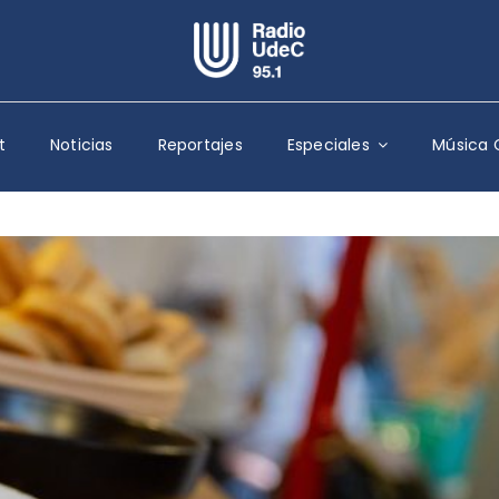
Escuchar Radio UdeC
en vivo
t
Noticias
Reportajes
Especiales
Música 
Quiénes Somos
Programación
Podcast
Noticias
Reportajes
Columnas
Música Clásica
Especiales