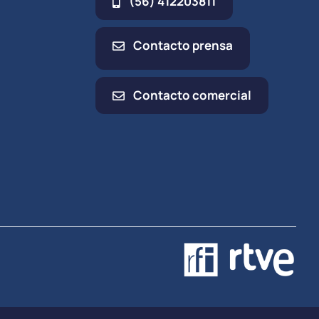
(56) 412203811
Contacto prensa
Contacto comercial