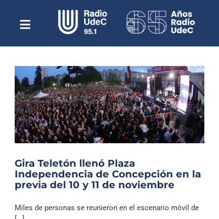
Saltar
al
contenido
Toggle
Escuchar Radio UdeC
Navigation
en vivo
Quiénes Somos
Programación
Podcast
Noticias
Reportajes
Gira Teletón llenó Plaza
Columnas
Independencia de Concepción en la
previa del 10 y 11 de noviembre
Música Clásica
Especiales
Miles de personas se reunieron en el escenario móvil de
[...]