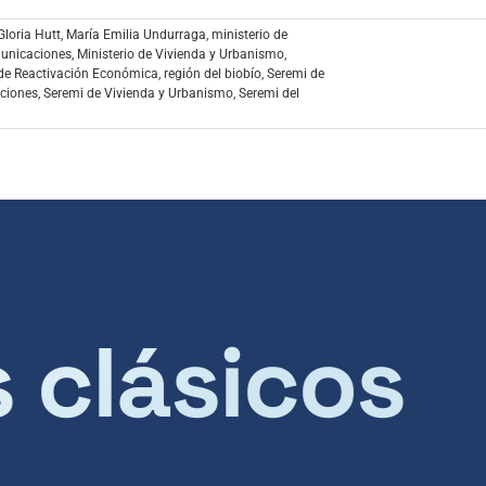
Gloria Hutt
,
María Emilia Undurraga
,
ministerio de
municaciones
,
Ministerio de Vivienda y Urbanismo
,
de Reactivación Económica
,
región del biobío
,
Seremi de
aciones
,
Seremi de Vivienda y Urbanismo
,
Seremi del
s clásicos