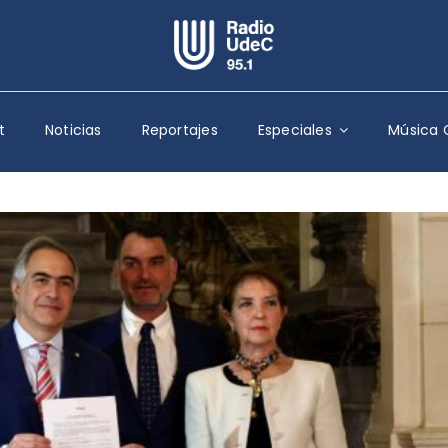
Escuchar Radio UdeC
en vivo
t
Noticias
Reportajes
Especiales
Música 
Quiénes Somos
Programación
Podcast
Noticias
Reportajes
Columnas
Música Clásica
Especiales