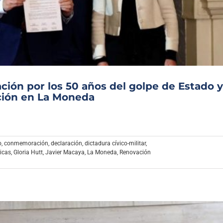
Archivo Sonoro
ción por los 50 años del golpe de Estado y
ción en La Moneda
o
,
conmemoración
,
declaración
,
dictadura cívico-militar
,
ticas
,
Gloria Hutt
,
Javier Macaya
,
La Moneda
,
Renovación