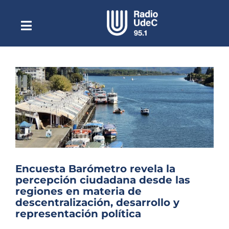
Saltar
al
contenido
Toggle
Escuchar Radio UdeC
Navigation
en vivo
Quiénes Somos
Programación
Podcast
Noticias
Reportajes
Encuesta Barómetro revela la
Columnas
percepción ciudadana desde las
regiones en materia de
Música Clásica
descentralización, desarrollo y
representación política
Especiales