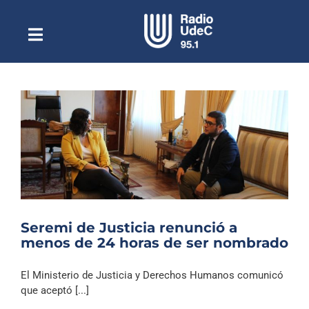
Saltar
al
contenido
Toggle
Escuchar Radio UdeC
Navigation
en vivo
Quiénes Somos
Programación
Podcast
Noticias
Reportajes
Seremi de Justicia renunció a
Columnas
menos de 24 horas de ser nombrado
Música Clásica
El Ministerio de Justicia y Derechos Humanos comunicó
Especiales
que aceptó [...]