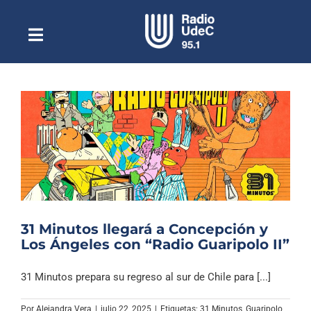
Saltar
al
contenido
Toggle
Escuchar Radio UdeC
Navigation
en vivo
Quiénes Somos
Programación
Podcast
Noticias
Reportajes
31 Minutos llegará a Concepción y
Columnas
Los Ángeles con “Radio Guaripolo II”
Música Clásica
31 Minutos prepara su regreso al sur de Chile para [...]
Especiales
Por
Alejandra Vera
|
julio 22, 2025
|
Etiquetas:
31 Minutos
,
Guaripolo
,