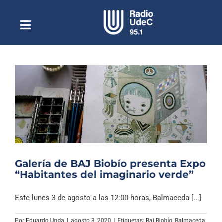
Saltar
al
contenido
Toggle
Escuchar Radio UdeC
Navigation
en vivo
Quiénes Somos
Programación
Podcast
Noticias
Reportajes
Galería de BAJ Biobío presenta Expo
Columnas
“Habitantes del imaginario verde”
Música Clásica
Este lunes 3 de agosto a las 12:00 horas, Balmaceda [...]
Especiales
Por
Eduardo Unda
|
agosto 3, 2020
|
Etiquetas:
Baj Biobío
,
Balmaceda