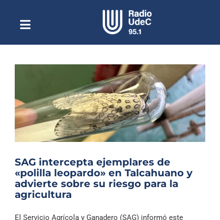
Saltar
al
contenido
Toggle
Escuchar Radio UdeC
Navigation
en vivo
Quiénes Somos
Programación
Podcast
Noticias
Reportajes
SAG intercepta ejemplares de
Columnas
«polilla leopardo» en Talcahuano y
advierte sobre su riesgo para la
Música Clásica
agricultura
Especiales
El Servicio Agrícola y Ganadero (SAG) informó este