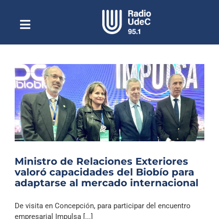
Saltar
al
contenido
Toggle
Escuchar Radio UdeC
Navigation
en vivo
Quiénes Somos
Programación
Podcast
Noticias
Reportajes
Ministro de Relaciones Exteriores
Columnas
valoró capacidades del Biobío para
adaptarse al mercado internacional
Música Clásica
Especiales
De visita en Concepción, para participar del encuentro
empresarial Impulsa [...]