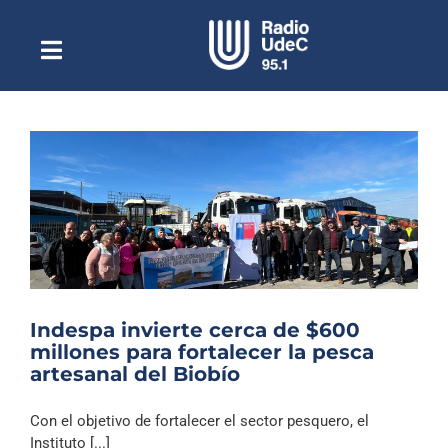
Saltar
al
contenido
Toggle
Escuchar Radio UdeC
Navigation
en vivo
Quiénes Somos
Programación
Podcast
Noticias
Reportajes
Indespa invierte cerca de $600
Columnas
millones para fortalecer la pesca
artesanal del Biobío
Música Clásica
Especiales
Con el objetivo de fortalecer el sector pesquero, el
Instituto [...]