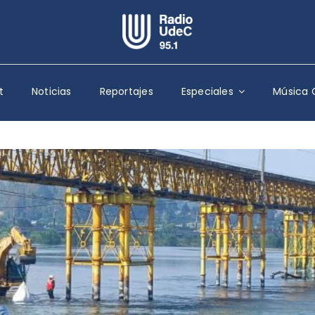
Escuchar Radio UdeC
en vivo
t
Noticias
Reportajes
Especiales
Música 
Quiénes Somos
Programación
Podcast
Noticias
Reportajes
Columnas
Música Clásica
Especiales