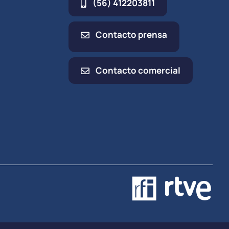
(56) 412203811
Contacto prensa
Contacto comercial