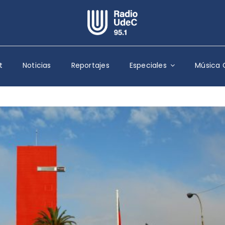
Escuchar Radio UdeC
en vivo
t
Noticias
Reportajes
Especiales
Música 
Quiénes Somos
Programación
Podcast
Noticias
Reportajes
Columnas
Música Clásica
Especiales