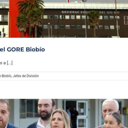
Archivo Sonoro
el GORE Biobío
a [...]
e Biobío
,
Jefes de División