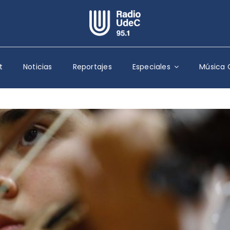
Escuchar Radio UdeC
en vivo
t
Noticias
Reportajes
Especiales
Música 
Quiénes Somos
Programación
Podcast
Noticias
Reportajes
Columnas
Música Clásica
Especiales