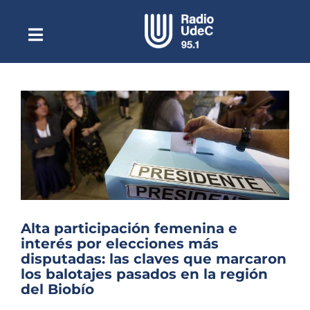
Saltar
al
contenido
Toggle
Escuchar Radio UdeC
Navigation
en vivo
Quiénes Somos
Programación
Podcast
Noticias
Reportajes
Alta participación femenina e
Columnas
interés por elecciones más
disputadas: las claves que marcaron
Música Clásica
los balotajes pasados en la región
del Biobío
Especiales