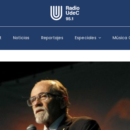
Escuchar Radio UdeC
en vivo
t
Noticias
Reportajes
Especiales
Música 
Quiénes Somos
Programación
Podcast
Noticias
Reportajes
Columnas
Música Clásica
Especiales