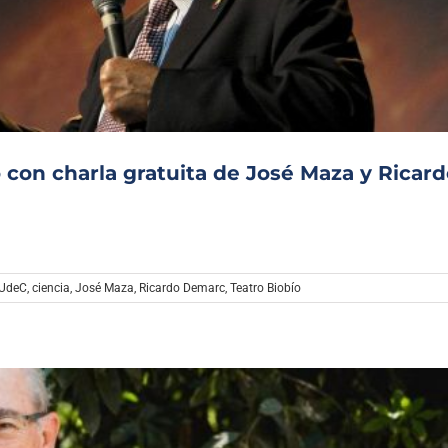
Archivo Sonoro
o con charla gratuita de José Maza y Ricar
 UdeC
,
ciencia
,
José Maza
,
Ricardo Demarc
,
Teatro Biobío