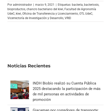
Archivo Sonoro
Por
administrador
|
marzo 9, 2021
|
Etiquetas:
bacteria
,
bacteriosis
,
bioproductos
,
chancro bacteriano del kiwi
,
Facultad de Agronomía
UdeC
,
kiwi
,
Oficina de Transferencia y Licenciamiento
,
OTL UdeC
,
Vicerrectoría de Investigación y Desarrollo
,
VRID
Noticias Recientes
INDH Biobío realizó su Cuenta Pública
2025 destacando la participación de más
de mil personas en actividades de
promoción
Giacaman por corredores de transporte: