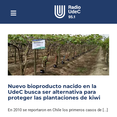
Saltar
al
contenido
Toggle
Escuchar Radio UdeC
Navigation
en vivo
Quiénes Somos
Programación
Podcast
Noticias
Reportajes
Nuevo bioproducto nacido en la
Columnas
UdeC busca ser alternativa para
proteger las plantaciones de kiwi
Música Clásica
Especiales
En 2010 se reportaron en Chile los primeros casos de [...]