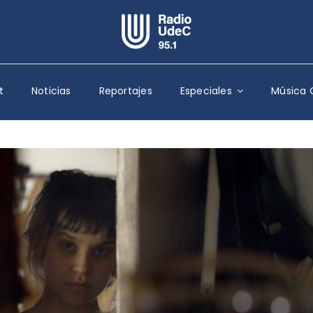
Escuchar Radio UdeC
en vivo
t
Noticias
Reportajes
Especiales
Música 
Quiénes Somos
Programación
Podcast
Noticias
Reportajes
Columnas
Música Clásica
Especiales