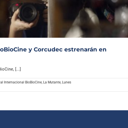
Archivo Sonoro
ioBioCine y Corcudec estrenarán en
oCine, [...]
val Internacional BioBioCine
,
La Mutante
,
Lunes