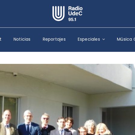
Escuchar Radio UdeC
en vivo
t
Noticias
Reportajes
Especiales
Música 
Quiénes Somos
Programación
Podcast
Noticias
Reportajes
Columnas
Música Clásica
Especiales