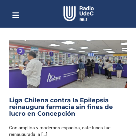
Saltar
al
contenido
Toggle
Escuchar Radio UdeC
Navigation
en vivo
Quiénes Somos
Programación
Podcast
Noticias
Reportajes
Liga Chilena contra la Epilepsia
Columnas
reinaugura farmacia sin fines de
lucro en Concepción
Música Clásica
Especiales
Con amplios y modernos espacios, este lunes fue
reinaugurada la [...]