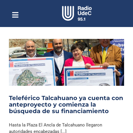
Saltar
al
contenido
Toggle
Escuchar Radio UdeC
Navigation
en vivo
Quiénes Somos
Programación
Podcast
Noticias
Reportajes
Teleférico Talcahuano ya cuenta con
Columnas
anteproyecto y comienza la
búsqueda de su financiamiento
Música Clásica
Especiales
Hasta la Plaza El Ancla de Talcahuano llegaron
autoridades encabezadas [...]