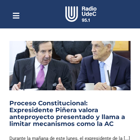
Saltar
al
contenido
Toggle
Escuchar Radio UdeC
Navigation
en vivo
Quiénes Somos
Programación
Podcast
Noticias
Reportajes
Proceso Constitucional:
Columnas
Expresidente Piñera valora
anteproyecto presentado y llama a
Música Clásica
limitar mecanismos como la AC
Especiales
Durante la mañana de este lunes, el expresidente de la [...]