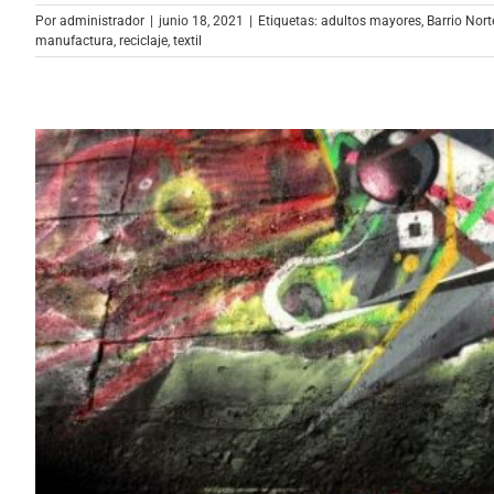
Por
administrador
|
junio 18, 2021
|
Etiquetas:
adultos mayores
,
Barrio Nort
manufactura
,
reciclaje
,
textil