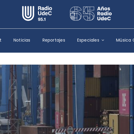
Escuchar Radio UdeC
en vivo
Quiénes Somos
t
Noticias
Reportajes
Especiales
Música 
Programación
Podcast
Noticias
Reportajes
Columnas
Música Clásica
Especiales