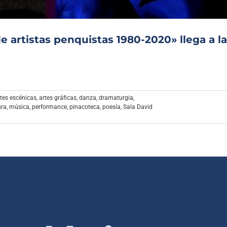
de artistas penquistas 1980-2020» llega a la
rtes escénicas
,
artes gráficas
,
danza
,
dramaturgia
,
ura
,
música
,
performance
,
pinacoteca
,
poesía
,
Sala David