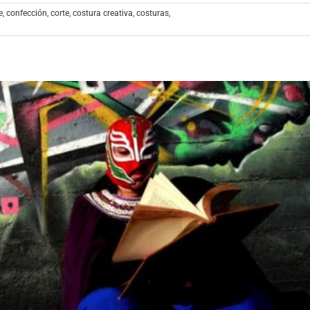
e
,
confección
,
corte
,
costura creativa
,
costuras
,