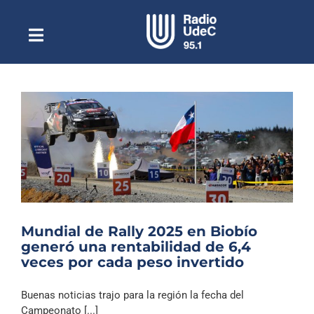
Saltar
al
contenido
Toggle
Escuchar Radio UdeC
Navigation
en vivo
Quiénes Somos
Programación
Podcast
Noticias
Reportajes
Mundial de Rally 2025 en Biobío
Columnas
generó una rentabilidad de 6,4
veces por cada peso invertido
Música Clásica
Especiales
Buenas noticias trajo para la región la fecha del
Campeonato [...]