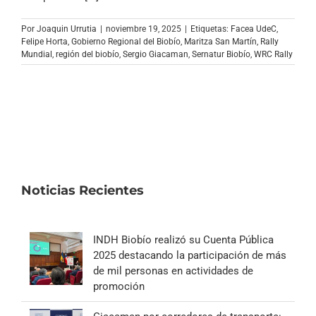
Archivo Sonoro
Por
Joaquin Urrutia
|
noviembre 19, 2025
|
Etiquetas:
Facea UdeC
,
Felipe Horta
,
Gobierno Regional del Biobío
,
Maritza San Martín
,
Rally
Mundial
,
región del biobío
,
Sergio Giacaman
,
Sernatur Biobío
,
WRC Rally
Noticias Recientes
INDH Biobío realizó su Cuenta Pública
2025 destacando la participación de más
de mil personas en actividades de
promoción