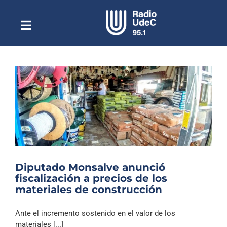
Saltar
al
contenido
Toggle
Escuchar Radio UdeC
Navigation
en vivo
Quiénes Somos
Programación
Podcast
Noticias
Reportajes
Diputado Monsalve anunció
Columnas
fiscalización a precios de los
materiales de construcción
Música Clásica
Especiales
Ante el incremento sostenido en el valor de los
materiales [...]