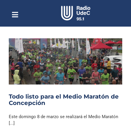
Saltar
al
contenido
Toggle
Escuchar Radio UdeC
Navigation
en vivo
Quiénes Somos
Programación
Podcast
Noticias
Reportajes
Todo listo para el Medio Maratón de
Columnas
Concepción
Música Clásica
Este domingo 8 de marzo se realizará el Medio Maratón
Especiales
[...]