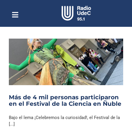
Saltar
al
contenido
Toggle
Escuchar Radio UdeC
Navigation
en vivo
Quiénes Somos
Programación
Podcast
Noticias
Reportajes
Más de 4 mil personas participaron
Columnas
en el Festival de la Ciencia en Ñuble
Música Clásica
Bajo el lema ¡Celebremos la curiosidad!, el Festival de la
Especiales
[...]